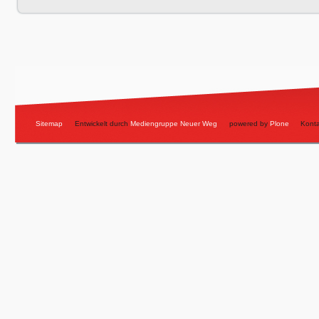
Artikelaktionen
Sitemap
Entwickelt durch
Mediengruppe Neuer Weg
powered by
Plone
Konta