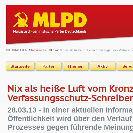
SIE SIND HIER:
Startseite
/
2013
/
kw13
/
Nix als heiße Luft vom Kronzeugen der Verfassun
Startseite
Partei
Themen
Aktiv
Servi
Nix als heiße Luft vom Kron
Verfassungsschutz-Schreiber
28.03.13 - In einer aktuellen Inform
Öffentlichkeit wird über den Verlau
Prozesses gegen führende Meinun