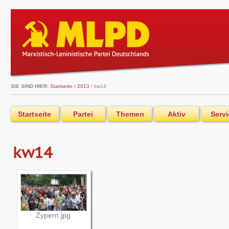
SIE SIND HIER:
Startseite
/
2013
/
kw14
Startseite
Partei
Themen
Aktiv
Servi
kw14
Zypern.jpg