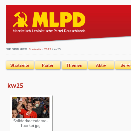
SIE SIND HIER:
Startseite
/
2013
/
kw25
Startseite
Partei
Themen
Aktiv
Servi
kw25
Solidaritaetsdemo-
Tuerkei.jpg