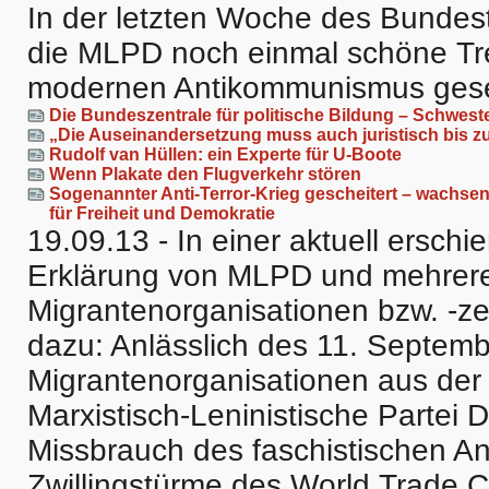
In der letzten Woche des Bunde
die MLPD noch einmal schöne Tr
modernen Antikommunismus gese
Die Bundeszentrale für politische Bildung – Schwes
„Die Auseinandersetzung muss auch juristisch bis z
Rudolf van Hüllen: ein Experte für U-Boote
Wenn Plakate den Flugverkehr stören
Sogenannter Anti-Terror-Krieg gescheitert – wachs
für Freiheit und Demokratie
19.09.13 - In einer aktuell ersc
Erklärung von MLPD und mehrer
Migrantenorganisationen bzw. -ze
dazu: Anlässlich des 11. Septemb
Migrantenorganisationen aus der 
Marxistisch-Leninistische Partei
Missbrauch des faschistischen An
Zwillingstürme des World Trade C