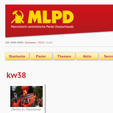
SIE SIND HIER:
Startseite
/
2013
/
kw38
Startseite
Partei
Themen
Aktiv
Servi
kw38
Demo in Hannover