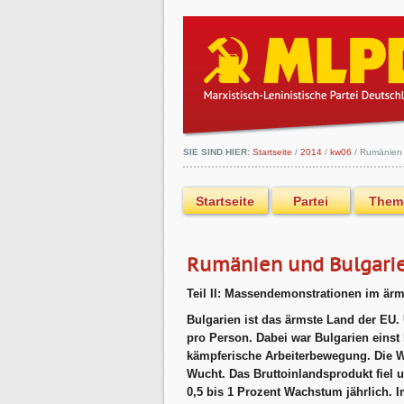
SIE SIND HIER:
Startseite
/
2014
/
kw06
/
Rumänien 
Startseite
Partei
Them
Rumänien und Bulgari
Teil II: Massendemonstrationen im är
Bulgarien ist das ärmste Land der EU.
pro Person. Dabei war Bulgarien einst 
kämpferische Arbeiterbewegung. Die Wel
Wucht. Das Bruttoinlandsprodukt fiel u
0,5 bis 1 Prozent Wachstum jährlich.