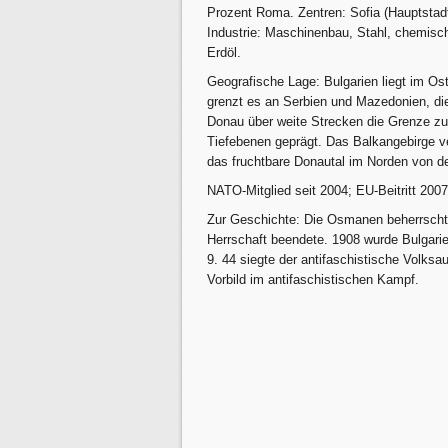
Prozent Roma. Zentren: Sofia (Hauptstadt
Industrie: Maschinenbau, Stahl, chemisch
Erdöl.
Geografische Lage: Bulgarien liegt im O
grenzt es an Serbien und Mazedonien, die
Donau über weite Strecken die Grenze zu
Tiefebenen geprägt. Das Balkangebirge ve
das fruchtbare Donautal im Norden von d
NATO-Mitglied seit 2004; EU-Beitritt 2007
Zur Geschichte: Die Osmanen beherrschte
Herrschaft beendete. 1908 wurde Bulgarien
9. 44 siegte der antifaschistische Volksa
Vorbild im antifaschistischen Kampf.
Artikelaktionen