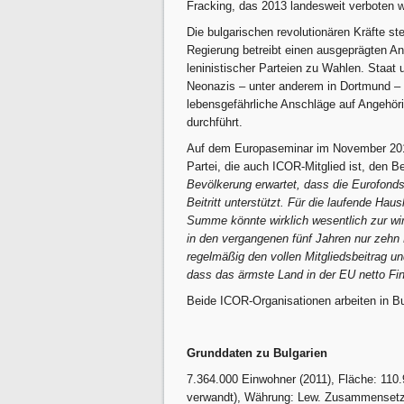
Fracking, das 2013 landesweit verboten 
Die bulgarischen revolutionären Kräfte st
Regierung betreibt einen ausgeprägten A
leninistischer Parteien zu Wahlen. Staat
Neonazis – unter anderem in Dortmund – 
lebensgefährliche Anschläge auf Angehör
durchführt.
Auf dem Europaseminar im November 2012
Partei, die auch ICOR-Mitglied ist, den B
Bevölkerung erwartet, dass die Eurofon
Beitritt unterstützt. Für die laufende Hau
Summe könnte wirklich wesentlich zur wir
in den vergangenen fünf Jahren nur zehn
regelmäßig den vollen Mitgliedsbeitrag u
dass das ärmste Land in der EU netto Fin
Beide ICOR-Organisationen arbeiten in B
Grunddaten zu Bulgarien
7.364.000 Einwohner (2011), Fläche: 110.
verwandt), Währung: Lew. Zusammensetzun