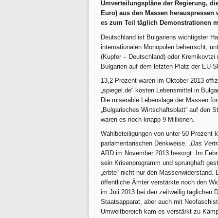
Umverteilungspläne der Regierung, die 
Euro) aus den Massen herauspressen woll
es zum Teil täglich Demonstrationen 
Deutschland ist Bulgariens wichtigster Ha
internationalen Monopolen beherrscht, un
(Kupfer – Deutschland) oder Kremikovtzi 
Bulgarien auf dem letzten Platz der EU-S
13,2 Prozent waren im Ok­tober 2013 offiz
„spiegel.de“ kosten Lebensmittel in Bulga
Die miserable Lebenslage der Massen förd
„Bulgarisches Wirtschaftsblatt“ auf den S
waren es noch knapp 9 Millionen.
Wahlbeteiligungen von unter 50 Prozent k
parlamentarischen Denkweise.
„Das Vertr
ARD im November 2013 besorgt. Im Febru
sein Krisenprogramm und sprunghaft gest
„erbte“ nicht nur den Massenwiderstand. 
öffentliche Ämter verstärkte noch den Wi
im Juli 2013 bei den zeitweilig tägliche
Staatsapparat, aber auch mit Neofaschist
Umweltbereich kam es verstärkt zu Käm