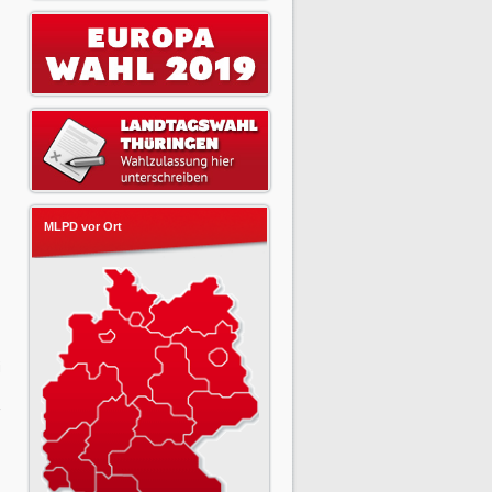
MLPD vor Ort
i