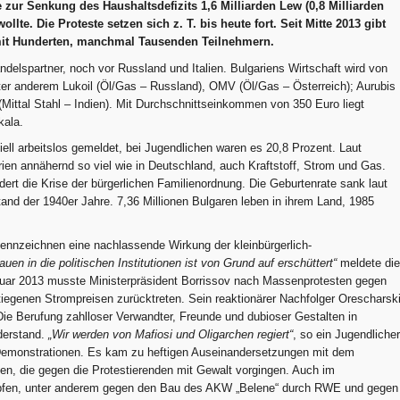
zur Senkung des Haushaltsdefizits 1,6 Milliarden Lew (0,8 Milliarden
te. Die Proteste setzen sich z. T. bis heute fort. Seit Mitte 2013 gibt
mit Hunderten, manchmal Tausenden Teilnehmern.
ndelspartner, noch vor Russland und Italien. Bulgariens Wirtschaft wird von
ter anderem Luk­oil (Öl/Gas – Russland), OMV (Öl/Gas – Österreich); Aurubis
(Mittal Stahl – Indien). Mit Durchschnittseinkommen von 350 Euro liegt
kala.
iell arbeitslos gemeldet, bei Jugendlichen waren es 20,8 Prozent. Laut
rien annähernd so viel wie in Deutschland, auch Kraftstoff, Strom und Gas.
ert die Krise der bürgerlichen Familienordnung. Die Geburtenrate sank laut
tand der 1940er Jahre. 7,36 Millionen Bulgaren leben in ihrem Land, 1985
ennzeichnen eine nachlassende Wirkung der kleinbürgerlich-
auen in die politischen Institutionen ist von Grund auf erschüttert“
meldete die
ar 2013 musste Ministerpräsident Borrissov nach Massenprotesten gegen
iegenen Strompreisen zurücktreten. Sein reaktionärer Nachfolger Orescharsk
Die Berufung zahlloser Verwandter, Freunde und dubioser Gestalten in
derstand.
„Wir werden von Mafiosi und Oligarchen regiert“
, so ein Jugendlicher
n Demonstrationen. Es kam zu heftigen Auseinandersetzungen mit dem
en, die gegen die Protestierenden mit Gewalt vorgingen. Auch im
pfen, unter anderem gegen den Bau des AKW „Belene“ durch RWE und gegen