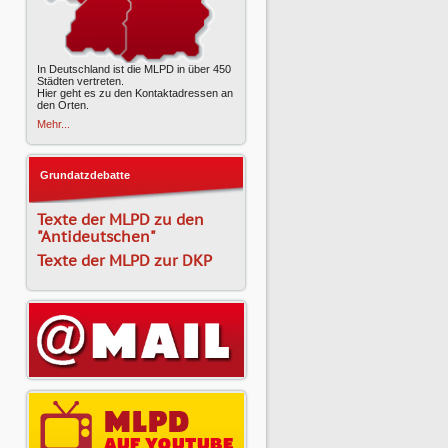
In Deutschland ist die MLPD in über 450
Städten vertreten.
Hier geht es zu den Kontaktadressen an
den Orten.
Mehr...
Grundatzdebatte
Texte der MLPD zu den
"Antideutschen"
Texte der MLPD zur DKP