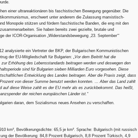
wurde.
ehen einer ultrareaktionären bis faschistischen Bewegung gegenüber. Die
ntikommunismus, erschwert unter anderem die Zulassung marxistisch-
 und Monopole stützen und fördern faschistische Banden, die eng mit den
zusammenarbeiten. Sie haben bereits zwei gezielte, brutale und
ige der ICOR-Organisation „Widerstandsbewegung ,23. September‘“
 analysierte ein Vertreter der BKP, der Bulgarischen Kommunistischen
etrug der EU-Mitgliedschaft für Bulgarien:
„Vor dem Beitritt hat die
ds zur Erhöhung des Lebensstandards beitragen werden und deswegen den
shaltsperiode sind für Bulgarien sieben Milliarden Euro vorgesehen. Diese
tschaftlichen Entwicklung des Landes beitragen. Aber die Praxis zeigt, dass
Prozent
von dieser Summe benutzt werden konnten. … Aber das Land zahlt
nd auf diese Weise zahlt es der EU mehr als es zurückbekommt. Das heißt,
anzspender der reichen europäischen Länder ist.“
ulgarien daran, dem Sozialismus neues Ansehen zu verschaffen.
910 km², Bevölkerungsdichte: 65,5 je km². Sprache: Bulgarisch (mit russisch
g der Bevölkerung: 84,8 Prozent Bulgarisch, 8,8 Prozent Türkisch, 4,9