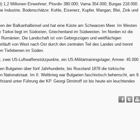
) 1,2 Millionen Einwohner; Plovdiv 380.000; Varna 354.000; Burgas 218.000.
e Industrie. Bodenschätze: Kohle, Eisenerz, Kupfer, Mangan, Blei, Zink und
sten der Balkanhalbinsel und hat eine Küste am Schwarzen Meer. Im Westen
 Türkei liegt im Südosten, Griechenland im Südwesten. Im Norden ist die
 Rumänien. Die Landschaft ist von Gebirgszügen und weitflächigen
rläuft von West nach Ost durch den zentralen Teil des Landes und trennt
en Tiefebenen im Süden.
; zwei US-Luftwaffenstützpunkte, ein US-Militärtrainingslager; Armee: 45.000.
n Bulgarien über fünf Jahrhunderte, bis Russland 1878 die türkische
 Nationalstaat. Im II. Weltkrieg war Bulgarien faschistisch beherrscht, am 9.
ufstand unter Führung der KP. Georgi Dimitroff ist bis heute ein leuchtendes