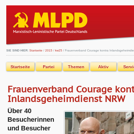
SIE SIND HIER:
Startseite
/
2015
/
kw25
/
Frauenverband Courage kontra Inlandsgeheimdi
Startseite
Partei
Themen
Aktiv
Servi
Frauenverband Courage kont
Inlandsgeheimdienst NRW
Über 40
Besucherinnen
und Besucher