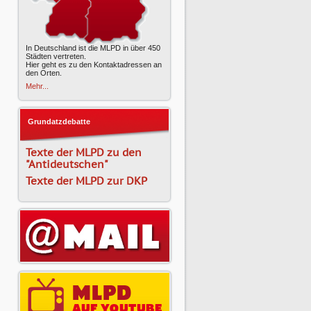
In Deutschland ist die MLPD in über 450
Städten vertreten.
Hier geht es zu den Kontaktadressen an
den Orten.
Mehr...
Grundatzdebatte
Texte der MLPD zu den
"Antideutschen"
Texte der MLPD zur DKP