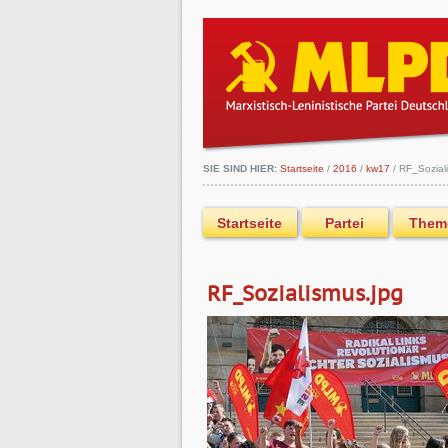
SIE SIND HIER:
Startseite
/
2016
/
kw17
/
RF_Sozial
Startseite
Partei
Them
RF_Sozialismus.jpg