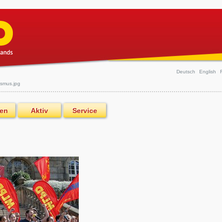
Deutsch
English
ismus.jpg
en
Aktiv
Service